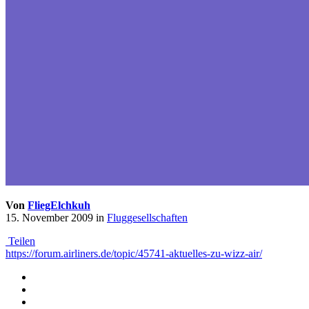
Von
FliegElchkuh
15. November 2009
in
Fluggesellschaften
Teilen
https://forum.airliners.de/topic/45741-aktuelles-zu-wizz-air/