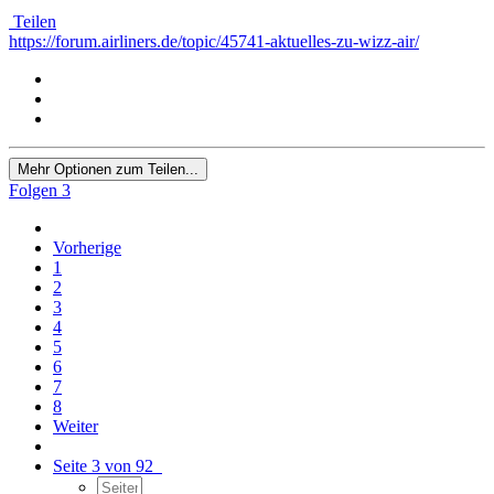
Teilen
https://forum.airliners.de/topic/45741-aktuelles-zu-wizz-air/
Mehr Optionen zum Teilen...
Folgen
3
Vorherige
1
2
3
4
5
6
7
8
Weiter
Seite 3 von 92