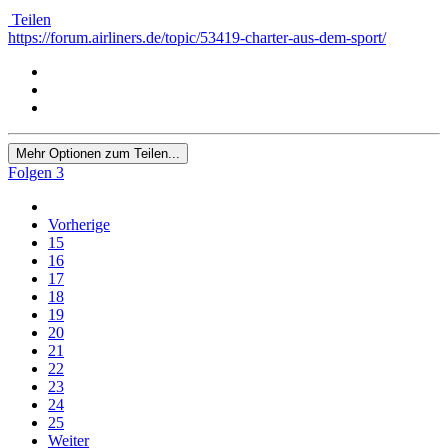
Teilen
https://forum.airliners.de/topic/53419-charter-aus-dem-sport/
Mehr Optionen zum Teilen...
Folgen
3
Vorherige
15
16
17
18
19
20
21
22
23
24
25
Weiter