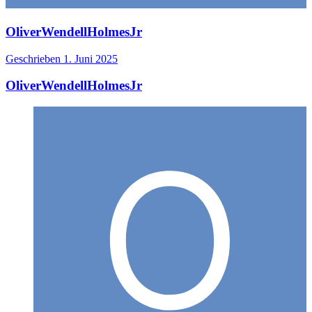
OliverWendellHolmesJr
Geschrieben
1. Juni 2025
OliverWendellHolmesJr