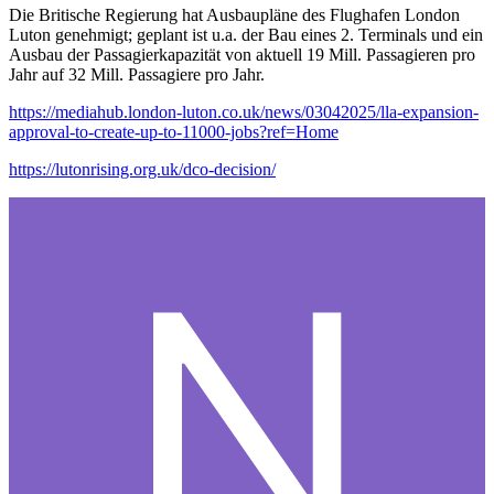
Die Britische Regierung hat Ausbaupläne des Flughafen London
Luton genehmigt; geplant ist u.a. der Bau eines 2. Terminals und ein
Ausbau der Passagierkapazität von aktuell 19 Mill. Passagieren pro
Jahr auf 32 Mill. Passagiere pro Jahr.
https://mediahub.london-luton.co.uk/news/03042025/lla-expansion-
approval-to-create-up-to-11000-jobs?ref=Home
https://lutonrising.org.uk/dco-decision/