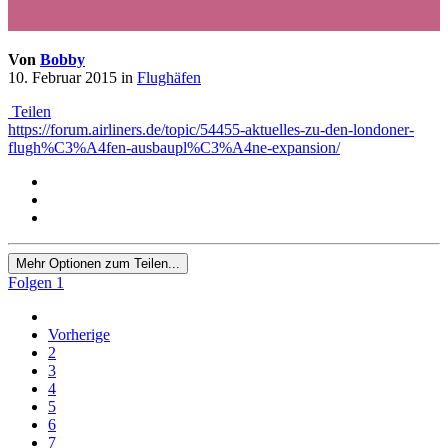
Von
Bobby
10. Februar 2015
in
Flughäfen
Teilen
https://forum.airliners.de/topic/54455-aktuelles-zu-den-londoner-
flugh%C3%A4fen-ausbaupl%C3%A4ne-expansion/
Mehr Optionen zum Teilen...
Folgen
1
Vorherige
2
3
4
5
6
7