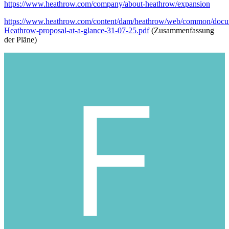
https://www.heathrow.com/company/about-heathrow/expansion
https://www.heathrow.com/content/dam/heathrow/web/common/docu
Heathrow-proposal-at-a-glance-31-07-25.pdf
(Zusammenfassung
der Pläne)