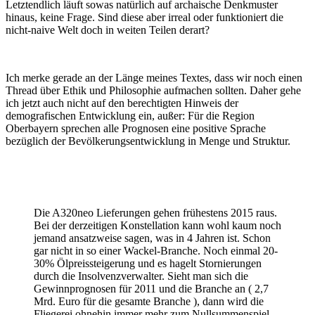
Letztendlich läuft sowas natürlich auf archaische Denkmuster
hinaus, keine Frage. Sind diese aber irreal oder funktioniert die
nicht-naive Welt doch in weiten Teilen derart?
Ich merke gerade an der Länge meines Textes, dass wir noch einen
Thread über Ethik und Philosophie aufmachen sollten. Daher gehe
ich jetzt auch nicht auf den berechtigten Hinweis der
demografischen Entwicklung ein, außer: Für die Region
Oberbayern sprechen alle Prognosen eine positive Sprache
bezüglich der Bevölkerungsentwicklung in Menge und Struktur.
Die A320neo Lieferungen gehen frühestens 2015 raus.
Bei der derzeitigen Konstellation kann wohl kaum noch
jemand ansatzweise sagen, was in 4 Jahren ist. Schon
gar nicht in so einer Wackel-Branche. Noch einmal 20-
30% Ölpreissteigerung und es hagelt Stornierungen
durch die Insolvenzverwalter. Sieht man sich die
Gewinnprognosen für 2011 und die Branche an ( 2,7
Mrd. Euro für die gesamte Branche ), dann wird die
Fliegerei ohnehin immer mehr zum Nullsummenspiel.