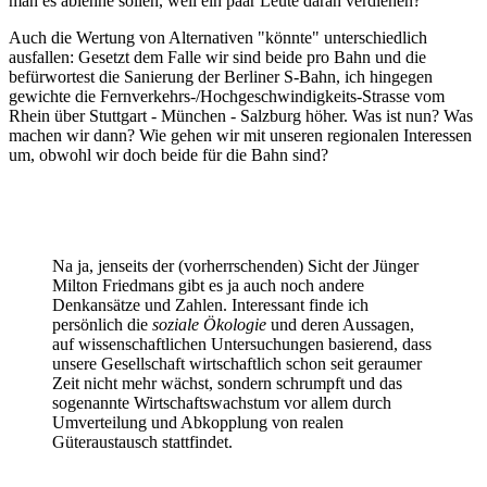
man es ablehne sollen, weil ein paar Leute daran verdienen?
Auch die Wertung von Alternativen "könnte" unterschiedlich
ausfallen: Gesetzt dem Falle wir sind beide pro Bahn und die
befürwortest die Sanierung der Berliner S-Bahn, ich hingegen
gewichte die Fernverkehrs-/Hochgeschwindigkeits-Strasse vom
Rhein über Stuttgart - München - Salzburg höher. Was ist nun? Was
machen wir dann? Wie gehen wir mit unseren regionalen Interessen
um, obwohl wir doch beide für die Bahn sind?
Na ja, jenseits der (vorherrschenden) Sicht der Jünger
Milton Friedmans gibt es ja auch noch andere
Denkansätze und Zahlen. Interessant finde ich
persönlich die
soziale Ökologie
und deren Aussagen,
auf wissenschaftlichen Untersuchungen basierend, dass
unsere Gesellschaft wirtschaftlich schon seit geraumer
Zeit nicht mehr wächst, sondern schrumpft und das
sogenannte Wirtschaftswachstum vor allem durch
Umverteilung und Abkopplung von realen
Güteraustausch stattfindet.