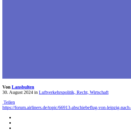
Von
Lansbulten
30. August 2024
in
Luftverkehrspolitik, Recht, Wirtschaft
Teilen
https://forum.airliners.de/topic/66913-abschiebeflug-von-leipzig-nach