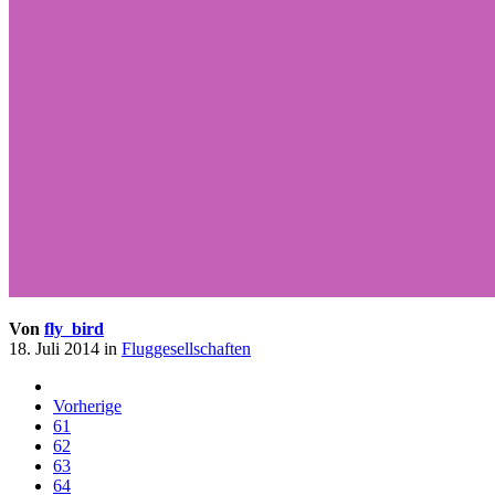
Von
fly_bird
18. Juli 2014
in
Fluggesellschaften
Vorherige
61
62
63
64