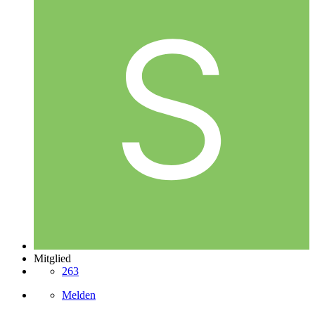
Mitglied
263
Melden