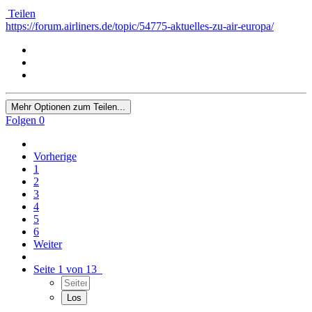
Teilen
https://forum.airliners.de/topic/54775-aktuelles-zu-air-europa/
Mehr Optionen zum Teilen...
Folgen
0
Vorherige
1
2
3
4
5
6
Weiter
Seite 1 von 13