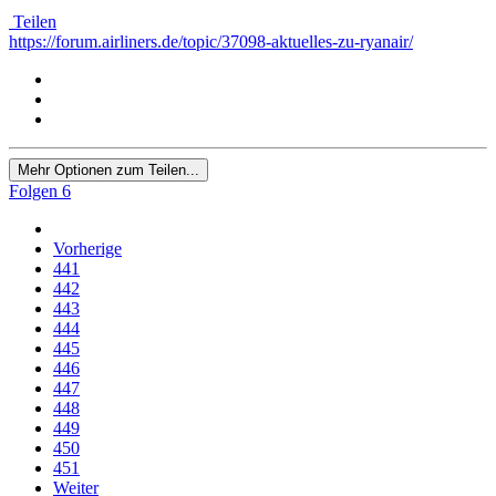
Teilen
https://forum.airliners.de/topic/37098-aktuelles-zu-ryanair/
Mehr Optionen zum Teilen...
Folgen
6
Vorherige
441
442
443
444
445
446
447
448
449
450
451
Weiter