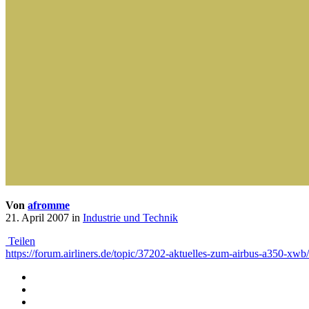
Von
afromme
21. April 2007
in
Industrie und Technik
Teilen
https://forum.airliners.de/topic/37202-aktuelles-zum-airbus-a350-xwb/