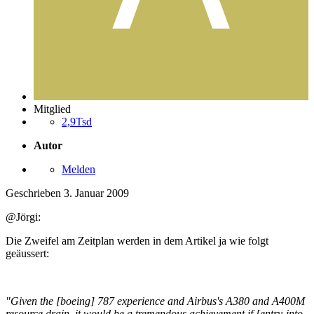
Mitglied
2,9Tsd
Autor
Melden
Geschrieben
3. Januar 2009
@Jörgi:
Die Zweifel am Zeitplan werden in dem Artikel ja wie folgt
geäussert:
"Given the [boeing] 787 experience and Airbus's A380 and A400M
resource drain, it would be a tremendous achievement if [entry-into-