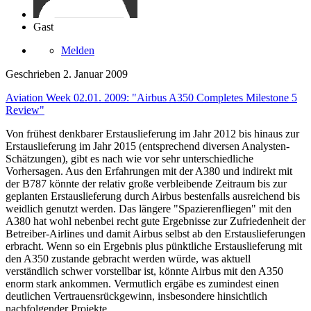
Gast
Melden
Geschrieben
2. Januar 2009
Aviation Week 02.01. 2009: "Airbus A350 Completes Milestone 5
Review"
Von frühest denkbarer Erstauslieferung im Jahr 2012 bis hinaus zur
Erstauslieferung im Jahr 2015 (entsprechend diversen Analysten-
Schätzungen), gibt es nach wie vor sehr unterschiedliche
Vorhersagen. Aus den Erfahrungen mit der A380 und indirekt mit
der B787 könnte der relativ große verbleibende Zeitraum bis zur
geplanten Erstauslieferung durch Airbus bestenfalls ausreichend bis
weidlich genutzt werden. Das längere "Spazierenfliegen" mit den
A380 hat wohl nebenbei recht gute Ergebnisse zur Zufriedenheit der
Betreiber-Airlines und damit Airbus selbst ab den Erstauslieferungen
erbracht. Wenn so ein Ergebnis plus pünktliche Erstauslieferung mit
den A350 zustande gebracht werden würde, was aktuell
verständlich schwer vorstellbar ist, könnte Airbus mit den A350
enorm stark ankommen. Vermutlich ergäbe es zumindest einen
deutlichen Vertrauensrückgewinn, insbesondere hinsichtlich
nachfolgender Projekte.