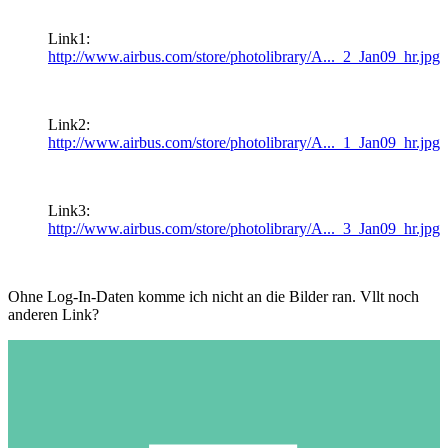
Link1:
http://www.airbus.com/store/photolibrary/A..._2_Jan09_hr.jpg
Link2:
http://www.airbus.com/store/photolibrary/A..._1_Jan09_hr.jpg
Link3:
http://www.airbus.com/store/photolibrary/A..._3_Jan09_hr.jpg
Ohne Log-In-Daten komme ich nicht an die Bilder ran. Vllt noch
anderen Link?