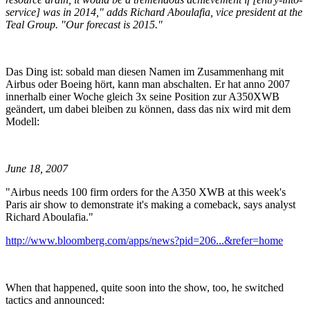
service] was in 2014," adds Richard Aboulafia, vice president at the
Teal Group. "Our forecast is 2015."
Das Ding ist: sobald man diesen Namen im Zusammenhang mit
Airbus oder Boeing hört, kann man abschalten. Er hat anno 2007
innerhalb einer Woche gleich 3x seine Position zur A350XWB
geändert, um dabei bleiben zu können, dass das nix wird mit dem
Modell:
June 18, 2007
"Airbus needs 100 firm orders for the A350 XWB at this week's
Paris air show to demonstrate it's making a comeback, says analyst
Richard Aboulafia."
http://www.bloomberg.com/apps/news?pid=206...&refer=home
When that happened, quite soon into the show, too, he switched
tactics and announced: