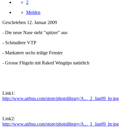
2
Melden
Geschrieben
12. Januar 2009
- Die neue Nase sieht "spitzer" aus
- Schmallere VTP
- Markatere sechs teilige Fenster
- Grosse Flügeln mit Raked Wingtips natürlich
Link1:
http://www.airbus.com/store/photolibrary/A..._2_Jan09_hr.jpg
Link2:
http://www.airbus.com/store/photolibrary/A..._1_Jan09_hr.jpg