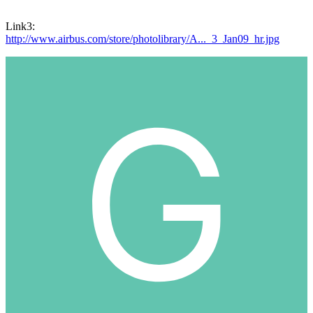
Link3:
http://www.airbus.com/store/photolibrary/A..._3_Jan09_hr.jpg