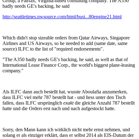
Group, a Fairfax, Virginia-based consulting company. The A350
badly needs GE's backing, he said
http://seattletimes.nwsource.com/html/busi...80engine21.html
Which didn't stop sizeable orders from Qatar Airways, Singapore
Airlines and US Airways, so he needed to add (same date, same
source) ILFC to the list of "required endorsements".
"The A350 badly needs GE's backing, he said, as well as that of
International Lease Finance Corp., the world's biggest plane-leasing
company."
Als ILFC dann auch bestellt hat, wusste Aboulafia anzumerken,
dass ILFC viel mehr 787 bestellt hat - und liess unter den Tisch
fallen, dass ILFC ursprünglich
exakt
die gleiche Anzahl 787 bestellt
hatte und die Orders erst nach und nach aufgestockt hatte.
Sorry, den Mann kann ich wirklich nicht mehr ernst nehmen, und
solang er als einziger erklärt, dass er selbst 2014 als EIS-Datum der