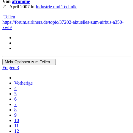
Von
afromme
21. April 2007
in
Industrie und Technik
Teilen
https://forum.airliners.de/topic/37202-aktuelles-zum-airbus-a350-
xwb/
Mehr Optionen zum Teilen...
Folgen
3
Vorherige
4
5
6
7
8
9
10
11
12