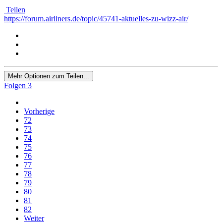
Teilen
https://forum.airliners.de/topic/45741-aktuelles-zu-wizz-air/
Mehr Optionen zum Teilen...
Folgen
3
Vorherige
72
73
74
75
76
77
78
79
80
81
82
Weiter