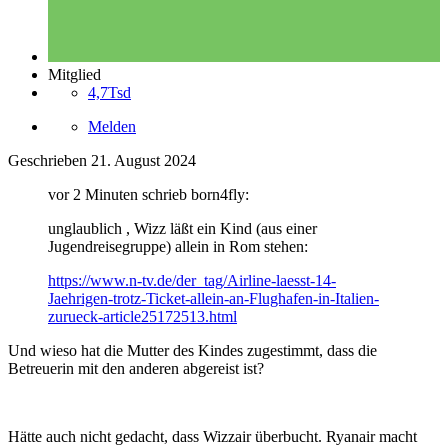
Mitglied
4,7Tsd
Melden
Geschrieben
21. August 2024
vor 2 Minuten schrieb born4fly:
unglaublich , Wizz läßt ein Kind (aus einer
Jugendreisegruppe) allein in Rom stehen:
https://www.n-tv.de/der_tag/Airline-laesst-14-
Jaehrigen-trotz-Ticket-allein-an-Flughafen-in-Italien-
zurueck-article25172513.html
Und wieso hat die Mutter des Kindes zugestimmt, dass die
Betreuerin mit den anderen abgereist ist?
Hätte auch nicht gedacht, dass Wizzair überbucht. Ryanair macht