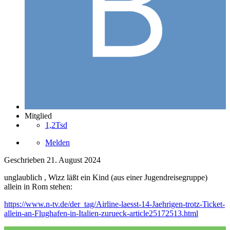
Mitglied
1,2Tsd
Melden
Geschrieben
21. August 2024
unglaublich , Wizz läßt ein Kind (aus einer Jugendreisegruppe)
allein in Rom stehen:
https://www.n-tv.de/der_tag/Airline-laesst-14-Jaehrigen-trotz-Ticket-
allein-an-Flughafen-in-Italien-zurueck-article25172513.html