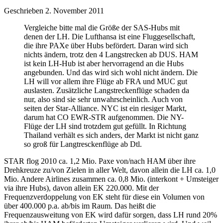
Geschrieben
2. November 2011
Vergleiche bitte mal die Größe der SAS-Hubs mit
denen der LH. Die Lufthansa ist eine Fluggesellschaft,
die ihre PAXe über Hubs befördert. Daran wird sich
nichts ändern, trotz den 4 Langstrecken ab DUS. HAM
ist kein LH-Hub ist aber hervorragend an die Hubs
angebunden. Und das wird sich wohl nicht ändern. Die
LH will vor allem ihre Flüge ab FRA und MUC gut
auslasten. Zusätzliche Langstreckenflüge schaden da
nur, also sind sie sehr unwahrscheinlich. Auch von
seiten der Star-Alliance. NYC ist ein riesiger Markt,
darum hat CO EWR-STR aufgenommen. Die NY-
Flüge der LH sind trotzdem gut gefüllt. In Richtung
Thailand verhält es sich anders, der Markt ist nicht ganz
so groß für Langtresckenflüge ab Dtl.
STAR flog 2010 ca. 1,2 Mio. Paxe von/nach HAM über ihre
Drehkreuze zu/von Zielen in aller Welt, davon allein die LH ca. 1,0
Mio. Andere Airlines zusammen ca. 0,8 Mio. (interkont + Umsteiger
via ihre Hubs), davon allein EK 220.000. Mit der
Frequenzverdoppelung von EK steht für diese ein Volumen von
über 400.000 p.a. ab/bis im Raum. Das heißt die
Frequenzausweitung von EK wird dafür sorgen, dass LH rund 20%