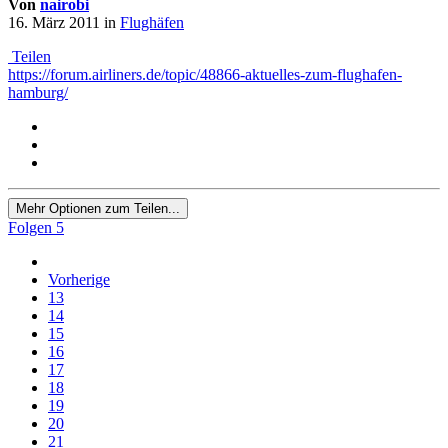
Von
nairobi
16. März 2011
in
Flughäfen
Teilen
https://forum.airliners.de/topic/48866-aktuelles-zum-flughafen-
hamburg/
Mehr Optionen zum Teilen...
Folgen
5
Vorherige
13
14
15
16
17
18
19
20
21