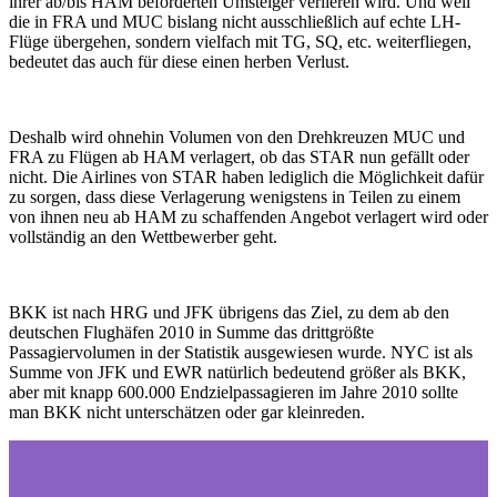
ihrer ab/bis HAM beförderten Umsteiger verlieren wird. Und weil
die in FRA und MUC bislang nicht ausschließlich auf echte LH-
Flüge übergehen, sondern vielfach mit TG, SQ, etc. weiterfliegen,
bedeutet das auch für diese einen herben Verlust.
Deshalb wird ohnehin Volumen von den Drehkreuzen MUC und
FRA zu Flügen ab HAM verlagert, ob das STAR nun gefällt oder
nicht. Die Airlines von STAR haben lediglich die Möglichkeit dafür
zu sorgen, dass diese Verlagerung wenigstens in Teilen zu einem
von ihnen neu ab HAM zu schaffenden Angebot verlagert wird oder
vollständig an den Wettbewerber geht.
BKK ist nach HRG und JFK übrigens das Ziel, zu dem ab den
deutschen Flughäfen 2010 in Summe das drittgrößte
Passagiervolumen in der Statistik ausgewiesen wurde. NYC ist als
Summe von JFK und EWR natürlich bedeutend größer als BKK,
aber mit knapp 600.000 Endzielpassagieren im Jahre 2010 sollte
man BKK nicht unterschätzen oder gar kleinreden.