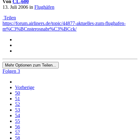
Von
CL-600
13. Juli 2006
in
Flughäfen
Teilen
https://forum.airliners.de/topic/44877-aktuelles-zum-flughafen-
m%C3%BCnsterosnabr%C3%BCck/
Mehr Optionen zum Teilen...
Folgen
3
Vorherige
50
51
52
53
54
55
56
57
58