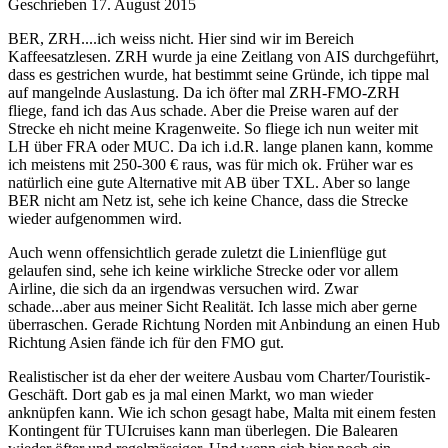
Geschrieben
17. August 2015
BER, ZRH....ich weiss nicht. Hier sind wir im Bereich
Kaffeesatzlesen. ZRH wurde ja eine Zeitlang von AIS durchgeführt,
dass es gestrichen wurde, hat bestimmt seine Gründe, ich tippe mal
auf mangelnde Auslastung. Da ich öfter mal ZRH-FMO-ZRH
fliege, fand ich das Aus schade. Aber die Preise waren auf der
Strecke eh nicht meine Kragenweite. So fliege ich nun weiter mit
LH über FRA oder MUC. Da ich i.d.R. lange planen kann, komme
ich meistens mit 250-300 € raus, was für mich ok. Früher war es
natürlich eine gute Alternative mit AB über TXL. Aber so lange
BER nicht am Netz ist, sehe ich keine Chance, dass die Strecke
wieder aufgenommen wird.
Auch wenn offensichtlich gerade zuletzt die Linienflüge gut
gelaufen sind, sehe ich keine wirkliche Strecke oder vor allem
Airline, die sich da an irgendwas versuchen wird. Zwar
schade...aber aus meiner Sicht Realität. Ich lasse mich aber gerne
überraschen. Gerade Richtung Norden mit Anbindung an einen Hub
Richtung Asien fände ich für den FMO gut.
Realistischer ist da eher der weitere Ausbau vom Charter/Touristik-
Geschäft. Dort gab es ja mal einen Markt, wo man wieder
anknüpfen kann. Wie ich schon gesagt habe, Malta mit einem festen
Kontingent für TUIcruises kann man überlegen. Die Balearen