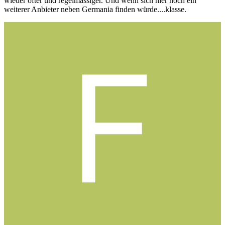
wieder öfter und regelmässiger. Und wenn sich hier noch ein
weiterer Anbieter neben Germania finden würde....klasse.