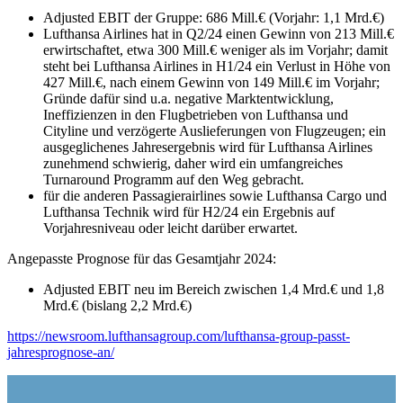
Adjusted EBIT der Gruppe: 686 Mill.€ (Vorjahr: 1,1 Mrd.€)
Lufthansa Airlines hat in Q2/24 einen Gewinn von 213 Mill.€
erwirtschaftet, etwa 300 Mill.€ weniger als im Vorjahr; damit
steht bei Lufthansa Airlines in H1/24 ein Verlust in Höhe von
427 Mill.€, nach einem Gewinn von 149 Mill.€ im Vorjahr;
Gründe dafür sind u.a. negative Marktentwicklung,
Ineffizienzen in den Flugbetrieben von Lufthansa und
Cityline und verzögerte Auslieferungen von Flugzeugen; ein
ausgeglichenes Jahresergebnis wird für Lufthansa Airlines
zunehmend schwierig, daher wird ein umfangreiches
Turnaround Programm auf den Weg gebracht.
für die anderen Passagierairlines sowie Lufthansa Cargo und
Lufthansa Technik wird für H2/24 ein Ergebnis auf
Vorjahresniveau oder leicht darüber erwartet.
Angepasste Prognose für das Gesamtjahr 2024:
Adjusted EBIT neu im Bereich zwischen 1,4 Mrd.€ und 1,8
Mrd.€ (bislang 2,2 Mrd.€)
https://newsroom.lufthansagroup.com/lufthansa-group-passt-
jahresprognose-an/