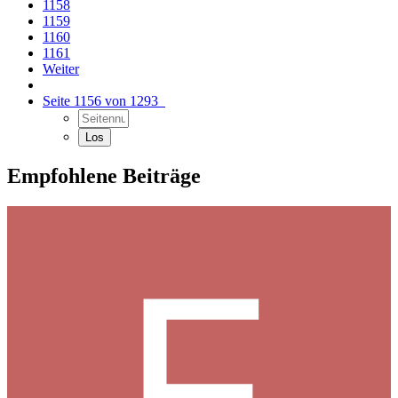
1158
1159
1160
1161
Weiter
Seite 1156 von 1293
Empfohlene Beiträge