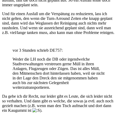
ausfällt, fällt die doch nicht geplant aus. So ein Ausfall sollte doch
immer ungeplant sein.
Und für einen Ausfall um die Verspätung zu reduzieren, lass ich
nicht gelten, den wenn die Turn-Arround Zeiten ehe knapp geplant
sind, dann wird das Weglassen der Reinigung auch nichts mehr
rausholen. Und wenn sie ausreichend geplant sind, dann weil man
z.B. viel/lange tanken muss, also kann man ohne Probleme reinigen.
vor 3 Stunden schrieb DE757:
Weder die LH noch die DB oder irgendwelche
Stadtverwaltungen verstreuen gerne Müll in ihren
Anlagen, Flugzeugen oder Zügen. Das ist alles Müll,
den Mitmenschen dort hinterlassen haben, weil sie nicht
in der Lage den Dreck den sie mitgenommen haben
auch bis zur nächsten Gelegenheit
weiterzutransportieren.
Da gebe ich dir Recht, nur leider gibt es Leute, die sich leider nicht
so verhalten. Und dann gibt es welche, die sowas ja evtl. auch noch
gezielt machen (z.B. wenn man den Tisch aufmacht und dort dann
ein Kaugummi ist
).