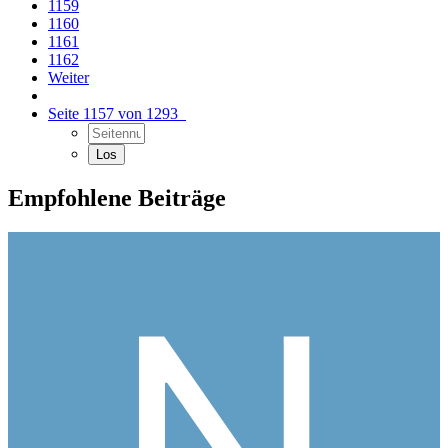
1159
1160
1161
1162
Weiter
Seite 1157 von 1293
Empfohlene Beiträge