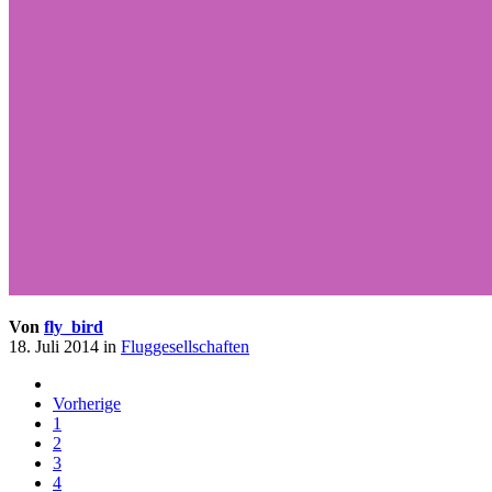
Von
fly_bird
18. Juli 2014
in
Fluggesellschaften
Vorherige
1
2
3
4