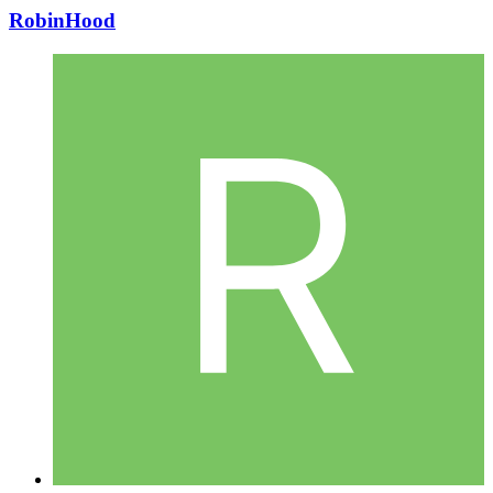
RobinHood