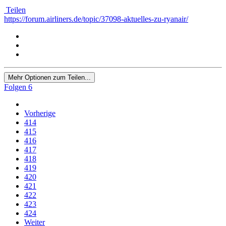
Teilen
https://forum.airliners.de/topic/37098-aktuelles-zu-ryanair/
Mehr Optionen zum Teilen...
Folgen
6
Vorherige
414
415
416
417
418
419
420
421
422
423
424
Weiter