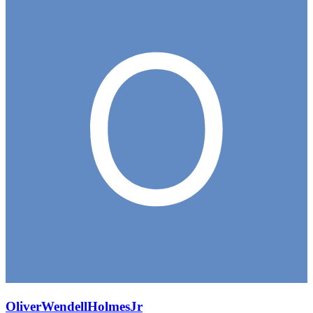
OliverWendellHolmesJr