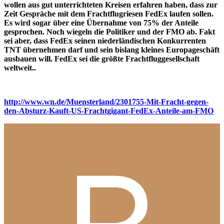
wollen aus gut unterrichteten Kreisen erfahren haben, dass zur
Zeit Gespräche mit dem Frachtflugriesen FedEx laufen sollen.
Es wird sogar über eine Übernahme von 75% der Anteile
gesprochen. Noch wiegeln die Politiker und der FMO ab. Fakt
sei aber, dass FedEx seinen niederländischen Konkurrenten
TNT übernehmen darf und sein bislang kleines Europageschäft
ausbauen will. FedEx sei die größte Frachtfluggesellschaft
weltweit..
http://www.wn.de/Muensterland/2301755-Mit-Fracht-gegen-
den-Absturz-Kauft-US-Frachtgigant-FedEx-Anteile-am-FMO