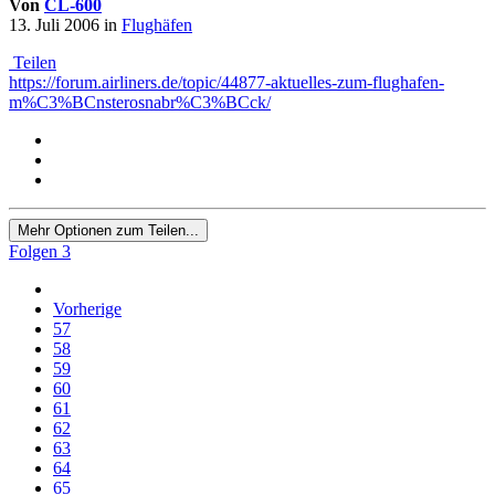
Von
CL-600
13. Juli 2006
in
Flughäfen
Teilen
https://forum.airliners.de/topic/44877-aktuelles-zum-flughafen-
m%C3%BCnsterosnabr%C3%BCck/
Mehr Optionen zum Teilen...
Folgen
3
Vorherige
57
58
59
60
61
62
63
64
65