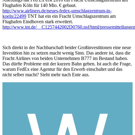
Flughafen Köln für 140 Mio. € gebaut.
http://www.airliners.de/neues-fedex-umschlagzentrum-in-
koeln/22499
TNT hat ein ein Fracht Umschlagszentrum am
Flughafen Eindhoven stark erweitert.
http://www.tnt.de/__C1257442002D0760.nsf/html/pressemitteilungen
Sich direkt in der Nachbarschaft beider Großinvestitionen eine neue
Investition hin zu setzen macht wenig Sinn. Das andere ist, dass die
Fracht Airlines von beiden Unternehmen B777 im Bestand haben.
Das dürfte Probleme mit der kurzen Bahn geben. Ist auch die Frage,
warum FedEx eine Agentur für den Erwerb einschaltet und das
nicht selber macht? Sieht mehr nach Ente aus.