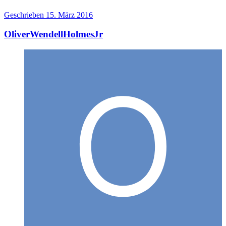
Geschrieben
15. März 2016
OliverWendellHolmesJr