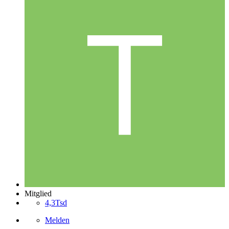
Mitglied
4,3Tsd
Melden