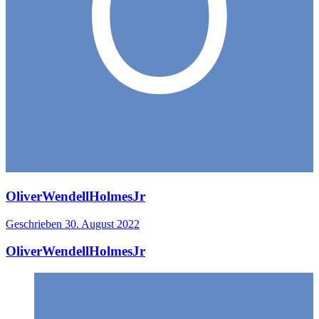
OliverWendellHolmesJr
Geschrieben
30. August 2022
OliverWendellHolmesJr