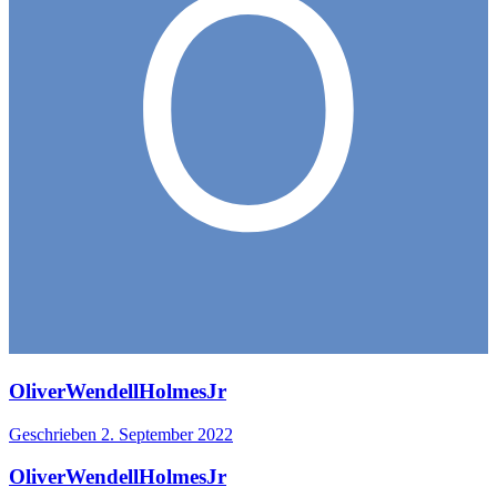
OliverWendellHolmesJr
Geschrieben
2. September 2022
OliverWendellHolmesJr