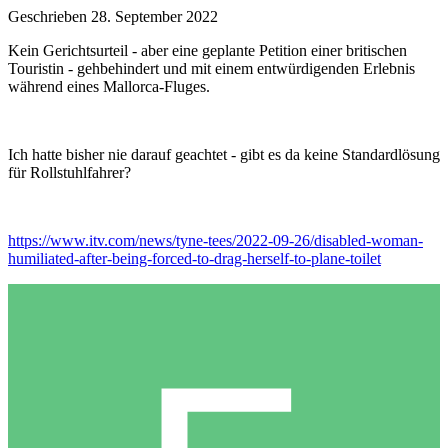
Geschrieben
28. September 2022
Kein Gerichtsurteil - aber eine geplante Petition einer britischen
Touristin - gehbehindert und mit einem entwürdigenden Erlebnis
während eines Mallorca-Fluges.
Ich hatte bisher nie darauf geachtet - gibt es da keine Standardlösung
für Rollstuhlfahrer?
https://www.itv.com/news/tyne-tees/2022-09-26/disabled-woman-
humiliated-after-being-forced-to-drag-herself-to-plane-toilet