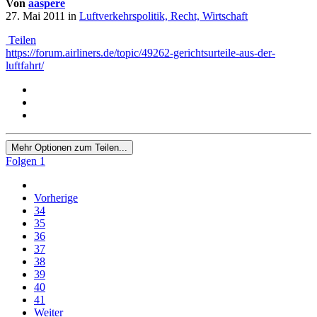
Von
aaspere
27. Mai 2011
in
Luftverkehrspolitik, Recht, Wirtschaft
Teilen
https://forum.airliners.de/topic/49262-gerichtsurteile-aus-der-
luftfahrt/
Mehr Optionen zum Teilen...
Folgen
1
Vorherige
34
35
36
37
38
39
40
41
Weiter