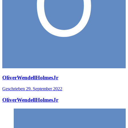
OliverWendellHolmesJr
Geschrieben
29. September 2022
OliverWendellHolmesJr