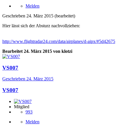
Melden
Geschrieben
24. März 2015
(bearbeitet)
Hier lässt sich der Absturz nachvollziehen:
http://www.flightradar24.com/data/airplanes/d-aipx/#5d42675
Bearbeitet
24. März 2015
von klotzi
VS007
Geschrieben
24. März 2015
VS007
Mitglied
993
Melden