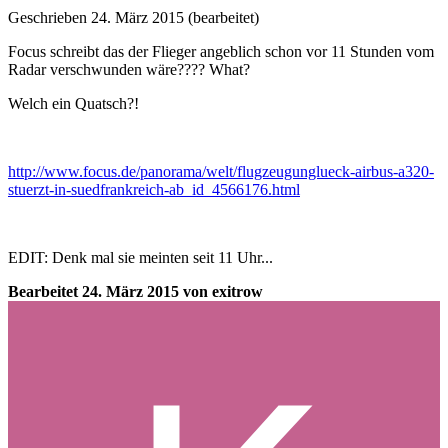
Geschrieben
24. März 2015
(bearbeitet)
Focus schreibt das der Flieger angeblich schon vor 11 Stunden vom
Radar verschwunden wäre???? What?
Welch ein Quatsch?!
http://www.focus.de/panorama/welt/flugzeugunglueck-airbus-a320-
stuerzt-in-suedfrankreich-ab_id_4566176.html
EDIT: Denk mal sie meinten seit 11 Uhr...
Bearbeitet
24. März 2015
von exitrow