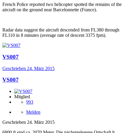
French Police reported two helicopter spotted the remains of the
aircraft on the ground near Barcelonnette (France).
Radar data suggest the aircraft descended from FL380 through
FL110 in 8 minutes (average rate of descent 3375 fpm).
VS007
Geschrieben
24. März 2015
VS007
Mitglied
993
Melden
Geschrieben
24. März 2015
6800 ft sind ca. 2070 Meter. Die nächstgelegene Ortschaft lt.