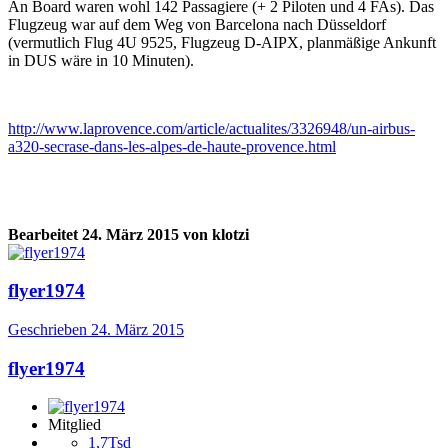
An Board waren wohl 142 Passagiere (+ 2 Piloten und 4 FAs). Das
Flugzeug war auf dem Weg von Barcelona nach Düsseldorf
(vermutlich Flug 4U 9525, Flugzeug D-AIPX, planmäßige Ankunft
in DUS wäre in 10 Minuten).
http://www.laprovence.com/article/actualites/3326948/un-airbus-
a320-secrase-dans-les-alpes-de-haute-provence.html
Bearbeitet
24. März 2015
von klotzi
flyer1974
Geschrieben
24. März 2015
flyer1974
Mitglied
1,7Tsd