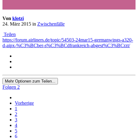
Von
klotzi
24. März 2015
in
Zwischenfälle
Teilen
https://forum.airliners.de/topic/54503-24mar15-germanwings-a320-
d-aipx-%C3%BCber-s%C3%BCdfrankreich-abgest%C3%BCrzt/
Mehr Optionen zum Teilen...
Folgen
2
Vorherige
1
2
3
4
5
6