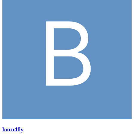
born4fly