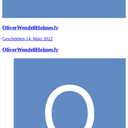
OliverWendellHolmesJr
Geschrieben
14. März 2022
OliverWendellHolmesJr