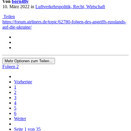
Von
born4fly
10. März 2022
in
Luftverkehrspolitik, Recht, Wirtschaft
Teilen
https://forum.airliners.de/topic/62780-folgen-des-angriffs-russlands-
auf-die-ukraine/
Mehr Optionen zum Teilen...
Folgen
2
Vorherige
1
2
3
4
5
6
Weiter
Seite 1 von 35