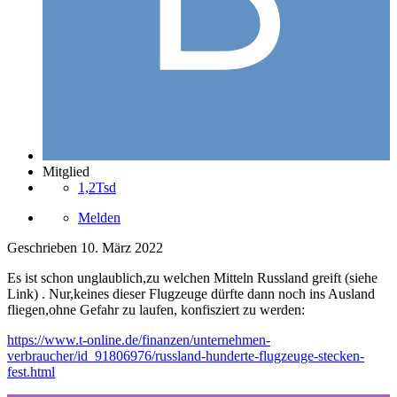
Mitglied
1,2Tsd
Melden
Geschrieben
10. März 2022
Es ist schon unglaublich,zu welchen Mitteln Russland greift (siehe
Link) . Nur,keines dieser Flugzeuge dürfte dann noch ins Ausland
fliegen,ohne Gefahr zu laufen, konfisziert zu werden:
https://www.t-online.de/finanzen/unternehmen-
verbraucher/id_91806976/russland-hunderte-flugzeuge-stecken-
fest.html