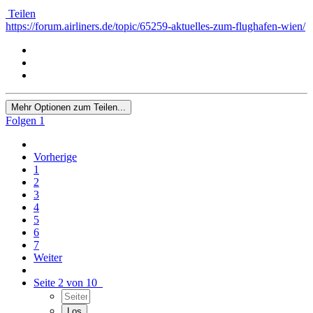
Teilen
https://forum.airliners.de/topic/65259-aktuelles-zum-flughafen-wien/
Mehr Optionen zum Teilen...
Folgen
1
Vorherige
1
2
3
4
5
6
7
Weiter
Seite 2 von 10