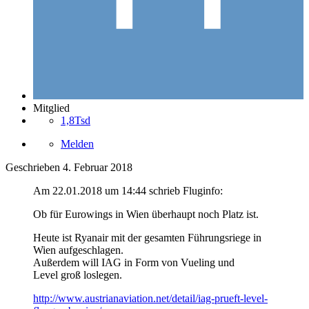
Mitglied
1,8Tsd
Melden
Geschrieben
4. Februar 2018
Am ‎22‎.‎01‎.‎2018 um 14:44 schrieb Fluginfo:
Ob für Eurowings in Wien überhaupt noch Platz ist.
Heute ist Ryanair mit der gesamten Führungsriege in
Wien aufgeschlagen.
Außerdem will IAG in Form von Vueling und
Level groß loslegen.
http://www.austrianaviation.net/detail/iag-prueft-level-