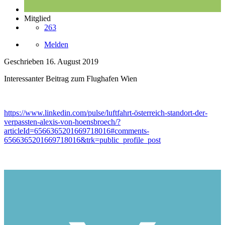
Mitglied
263
Melden
Geschrieben
16. August 2019
Interessanter Beitrag zum Flughafen Wien
https://www.linkedin.com/pulse/luftfahrt-österreich-standort-der-
verpassten-alexis-von-hoensbroech/?
articleId=6566365201669718016#comments-
6566365201669718016&trk=public_profile_post