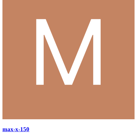
max-x-150