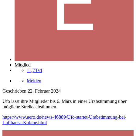
Mitglied
11,7Tsd
Melden
Geschrieben
22. Februar 2024
Ufo lässt ihre Mitglieder bis 6. März in einer Urabstimmung über
mögliche Streiks abstimmen.
https://www.aero.de/news-46889/Ufo-startet-Urabstimmung-bei-
Lufthansa-Kabine.html