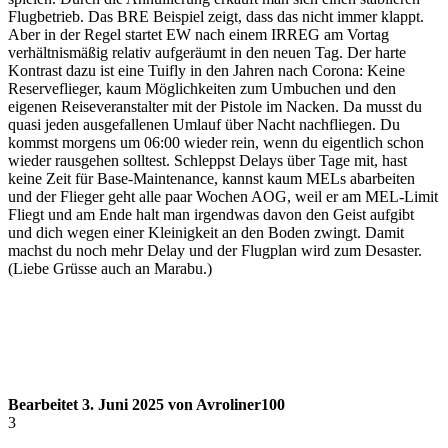
Flugbetrieb. Das BRE Beispiel zeigt, dass das nicht immer klappt.
Aber in der Regel startet EW nach einem IRREG am Vortag
verhältnismäßig relativ aufgeräumt in den neuen Tag. Der harte
Kontrast dazu ist eine Tuifly in den Jahren nach Corona: Keine
Reserveflieger, kaum Möglichkeiten zum Umbuchen und den
eigenen Reiseveranstalter mit der Pistole im Nacken. Da musst du
quasi jeden ausgefallenen Umlauf über Nacht nachfliegen. Du
kommst morgens um 06:00 wieder rein, wenn du eigentlich schon
wieder rausgehen solltest. Schleppst Delays über Tage mit, hast
keine Zeit für Base-Maintenance, kannst kaum MELs abarbeiten
und der Flieger geht alle paar Wochen AOG, weil er am MEL-Limit
Fliegt und am Ende halt man irgendwas davon den Geist aufgibt
und dich wegen einer Kleinigkeit an den Boden zwingt. Damit
machst du noch mehr Delay und der Flugplan wird zum Desaster.
(Liebe Grüsse auch an Marabu.)
Bearbeitet
3. Juni 2025
von Avroliner100
3