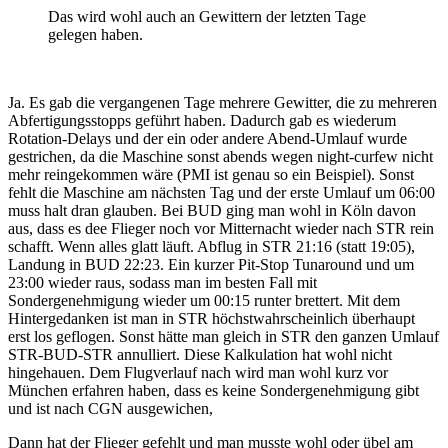
Das wird wohl auch an Gewittern der letzten Tage
gelegen haben.
Ja. Es gab die vergangenen Tage mehrere Gewitter, die zu mehreren
Abfertigungsstopps geführt haben. Dadurch gab es wiederum
Rotation-Delays und der ein oder andere Abend-Umlauf wurde
gestrichen, da die Maschine sonst abends wegen night-curfew nicht
mehr reingekommen wäre (PMI ist genau so ein Beispiel). Sonst
fehlt die Maschine am nächsten Tag und der erste Umlauf um 06:00
muss halt dran glauben. Bei BUD ging man wohl in Köln davon
aus, dass es dee Flieger noch vor Mitternacht wieder nach STR rein
schafft. Wenn alles glatt läuft. Abflug in STR 21:16 (statt 19:05),
Landung in BUD 22:23. Ein kurzer Pit-Stop Tunaround und um
23:00 wieder raus, sodass man im besten Fall mit
Sondergenehmigung wieder um 00:15 runter brettert. Mit dem
Hintergedanken ist man in STR höchstwahrscheinlich überhaupt
erst los geflogen. Sonst hätte man gleich in STR den ganzen Umlauf
STR-BUD-STR annulliert. Diese Kalkulation hat wohl nicht
hingehauen. Dem Flugverlauf nach wird man wohl kurz vor
München erfahren haben, dass es keine Sondergenehmigung gibt
und ist nach CGN ausgewichen,
Dann hat der Flieger gefehlt und man musste wohl oder übel am