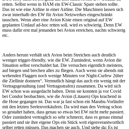
retten. Selbst wenn in HAM ein EW-Classic Spare stehen sollte.
Das ist wie eine Airline in einer Airline. Die Maschinen lassen sich
zwar innerhalb des EW für Avion Netzwerkes eingeschränkt
tauschen. Wenn aber eine Avion Kiste einen original auf EW
geplanten Umlauf ad-hoc retten soll, wird es schwierig. Denn EW
muss dafür erst mal jemanden bei Avion erreichen, nachts schwierig
etc.
Anders herum verhält sich Avion beim Streichen auch deutlich
weniger trigger-friendly, wie die EW. Zumindest, wenn Avion die
Situation selbst verschuldet hat. Die versuchen eigentlich meistens,
auf biegen und brechen alles zu fliegen. Auch wenn sie abends mit
wehenden Flaggen noch wenige Minuten vor Night-Curfew 2über
die Ziellinie donnern“. Vermutlich hängt das auch ein wenig mit der
Vertragsgestaltung (und Vertragsstrafen) zusammen. Da wird sich
EW schon was ausgedacht haben. Denn sie konnten ja vor Covid
bei Condor beobachten, wie die Avion (Litauen) Ops krachend in
die Hose gegangen ist. Das war ja fast schon ein Marabu-Vorläufer
mit den letzten Seelenverkäufern. Da wird man den Vertrag schon
so gestaltet haben, dass genau so etwas bei EW nicht mehr passiert.
Oder zumindest vertraglich so sehr schmerzt, dass es genau einmal
passiert und sie ihre eigene Ops ein Stück weit eigenverantwortlich
selber retten müssen. Das machen sie auch. Und siehe da: Es ist