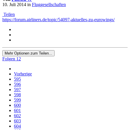
10. Juli 2014
in
Fluggesellschaften
Teilen
https://forum.airliners.de/topic/54097-aktuelles-zu-eurowings/
Mehr Optionen zum Teilen...
Folgen
12
Vorherige
595
596
597
598
599
600
601
602
603
604