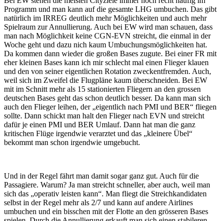
Bei EW stehen die meisten Cityziele immer noch recht häufig im
Programm und man kann auf die gesamte LHG umbuchen. Das gibt
natürlich im IRREG deutlich mehr Möglichkeiten und auch mehr
Spielraum zur Annullierung. Auch bei EW wird man schauen, dass
man nach Möglichkeit keine CGN-EVN streicht, die einmal in der
Woche geht und dazu nich kaum Umbuchungsmöglichkeiten hat.
Da kommen dann wieder die großen Bases zugute. Bei einer FR mit
eher kleinen Bases kann ich mir schlecht mal einen Flieger klauen
und den von seiner eigentlichen Rotation zweckentfremden. Auch,
weil sich im Zweifel die Flugpläne kaum überschneiden. Bei EW
mit im Schnitt mehr als 15 stationierten Fliegern an den grossen
deutschen Bases geht das schon deutlich besser. Da kann man sich
auch den Flieger leihen, der „eigentlich nach PMI und BER“ fliegen
sollte. Dann schickt man halt den Flieger nach EVN und streicht
dafür je einen PMI und BER Umlauf. Dann hat man die ganz
kritischen Flüge irgendwie verarztet und das „kleinere Übel“
bekommt man schon irgendwie umgebucht.
Und in der Regel fährt man damit sogar ganz gut. Auch für die
Passagiere. Warum? Ja man streicht schneller, aber auch, weil man
sich das „operativ leisten kann“. Man fliegt die Streichkandidaten
selbst in der Regel mehr als 2/7 und kann auf andere Airlines
umbuchen und ein bisschen mit der Flotte an den grösseren Bases
spielen. Durch die Annullierung erkauft man sich einen stabileren