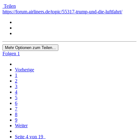
Teilen
https://forum.airliners.de/topic/55317-trump-und-die-luftfahrt/
Mehr Optionen zum Teilen...
Folgen
1
Vorherige
1
2
3
4
5
6
7
8
9
Weiter
Seite 4 von 19