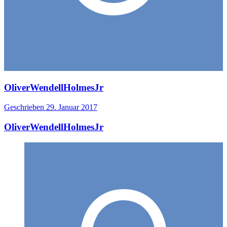
OliverWendellHolmesJr
Geschrieben
29. Januar 2017
OliverWendellHolmesJr