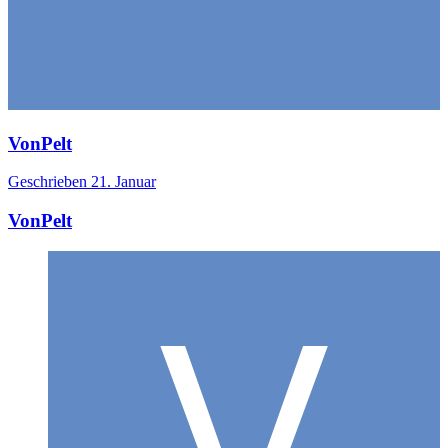
VonPelt
Geschrieben
21. Januar
VonPelt