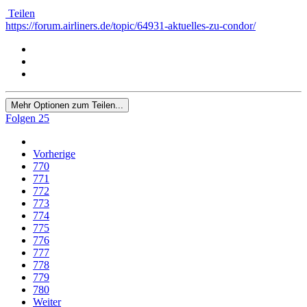
Teilen
https://forum.airliners.de/topic/64931-aktuelles-zu-condor/
Mehr Optionen zum Teilen...
Folgen
25
Vorherige
770
771
772
773
774
775
776
777
778
779
780
Weiter