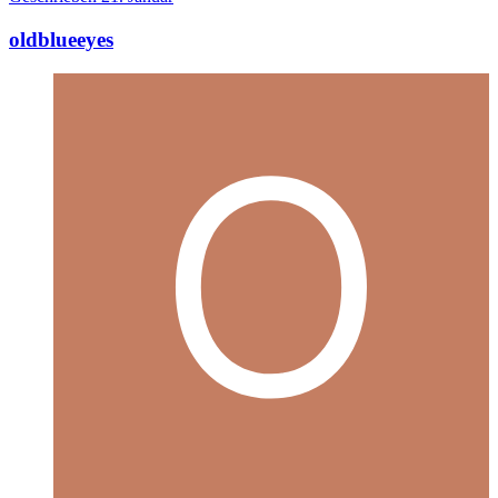
oldblueeyes