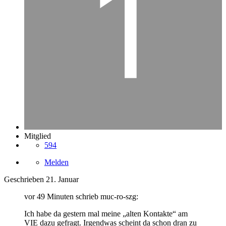
Mitglied
594
Melden
Geschrieben
21. Januar
vor 49 Minuten schrieb muc-ro-szg:
Ich habe da gestern mal meine „alten Kontakte“ am
VIE dazu gefragt. Irgendwas scheint da schon dran zu