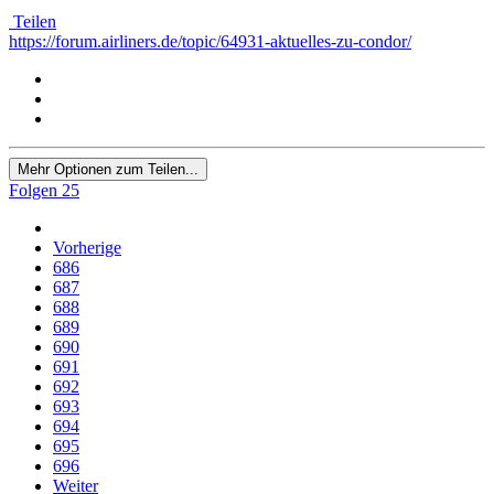
Teilen
https://forum.airliners.de/topic/64931-aktuelles-zu-condor/
Mehr Optionen zum Teilen...
Folgen
25
Vorherige
686
687
688
689
690
691
692
693
694
695
696
Weiter