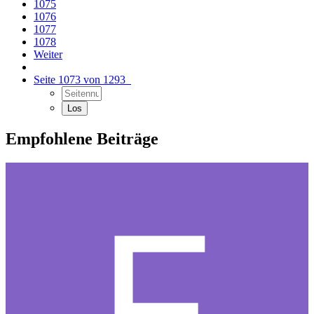
1075
1076
1077
1078
Weiter
Seite 1073 von 1293
Empfohlene Beiträge