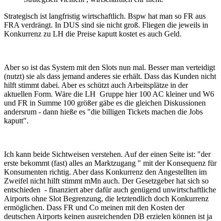
Strategisch ist langfristig wirtschaftlich. Bspw hat man so FR aus
FRA verdrängt. In DUS sind sie nicht groß. Fliegen die jeweils in
Konkurrenz zu LH die Preise kaputt kostet es auch Geld.
Aber so ist das System mit den Slots nun mal. Besser man verteidigt
(nutzt) sie als dass jemand anderes sie erhält. Dass das Kunden nicht
hilft stimmt dabei. Aber es schützt auch Arbeitsplätze in der
aktuellen Form. Wäre die LH Gruppe hier 100 AC kleiner und W6
und FR in Summe 100 größer gäbe es die gleichen Diskussionen
andersrum - dann hieße es "die billigen Tickets machen die Jobs
kaputt".
Ich kann beide Sichtweisen verstehen. Auf der einen Seite ist: "der
erste bekommt (fast) alles an Marktzugang " mit der Konsequenz für
Konsumenten richtig. Aber dass Konkurrenz den Angestellten im
Zweifel nicht hilft stimmt mMn auch. Der Gesetzgeber hat sich so
entschieden - finanziert aber dafür auch genügend unwirtschaftliche
Airports ohne Slot Begrenzung, die letztendlich doch Konkurrenz
ermöglichen. Dass FR und Co meinen mit den Kosten der
deutschen Airports keinen ausreichenden DB erzielen können ist ja