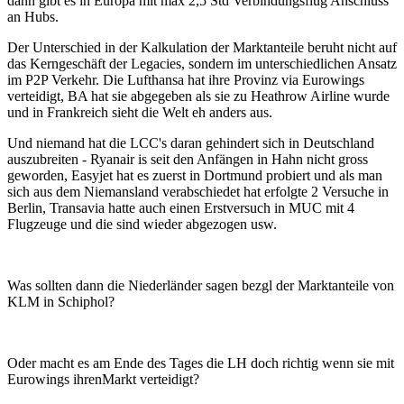
dann gibt es in Europa mit max 2,5 Std Verbindungsflug Anschluss
an Hubs.
Der Unterschied in der Kalkulation der Marktanteile beruht nicht auf
das Kerngeschäft der Legacies, sondern im unterschiedlichen Ansatz
im P2P Verkehr. Die Lufthansa hat ihre Provinz via Eurowings
verteidigt, BA hat sie abgegeben als sie zu Heathrow Airline wurde
und in Frankreich sieht die Welt eh anders aus.
Und niemand hat die LCC's daran gehindert sich in Deutschland
auszubreiten - Ryanair is seit den Anfängen in Hahn nicht gross
geworden, Easyjet hat es zuerst in Dortmund probiert und als man
sich aus dem Niemansland verabschiedet hat erfolgte 2 Versuche in
Berlin, Transavia hatte auch einen Erstversuch in MUC mit 4
Flugzeuge und die sind wieder abgezogen usw.
Was sollten dann die Niederländer sagen bezgl der Marktanteile von
KLM in Schiphol?
Oder macht es am Ende des Tages die LH doch richtig wenn sie mit
Eurowings ihrenMarkt verteidigt?