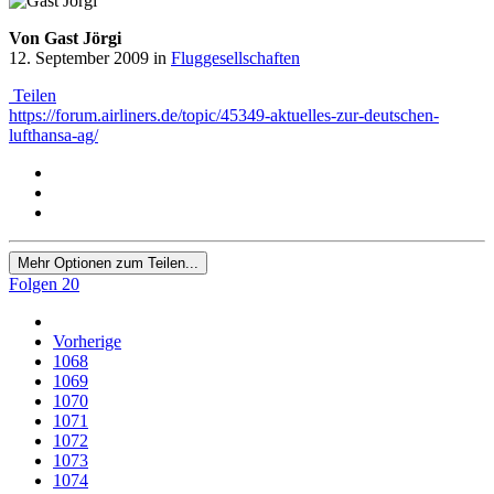
Von Gast Jörgi
12. September 2009
in
Fluggesellschaften
Teilen
https://forum.airliners.de/topic/45349-aktuelles-zur-deutschen-
lufthansa-ag/
Mehr Optionen zum Teilen...
Folgen
20
Vorherige
1068
1069
1070
1071
1072
1073
1074