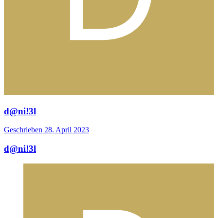
d@ni!3l
Geschrieben
28. April 2023
d@ni!3l