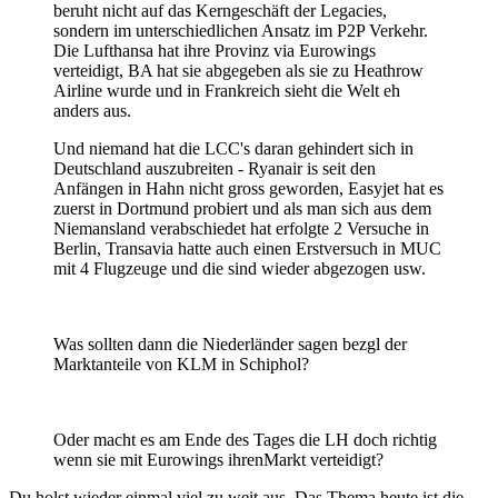
beruht nicht auf das Kerngeschäft der Legacies,
sondern im unterschiedlichen Ansatz im P2P Verkehr.
Die Lufthansa hat ihre Provinz via Eurowings
verteidigt, BA hat sie abgegeben als sie zu Heathrow
Airline wurde und in Frankreich sieht die Welt eh
anders aus.
Und niemand hat die LCC's daran gehindert sich in
Deutschland auszubreiten - Ryanair is seit den
Anfängen in Hahn nicht gross geworden, Easyjet hat es
zuerst in Dortmund probiert und als man sich aus dem
Niemansland verabschiedet hat erfolgte 2 Versuche in
Berlin, Transavia hatte auch einen Erstversuch in MUC
mit 4 Flugzeuge und die sind wieder abgezogen usw.
Was sollten dann die Niederländer sagen bezgl der
Marktanteile von KLM in Schiphol?
Oder macht es am Ende des Tages die LH doch richtig
wenn sie mit Eurowings ihrenMarkt verteidigt?
Du holst wieder einmal viel zu weit aus. Das Thema heute ist die