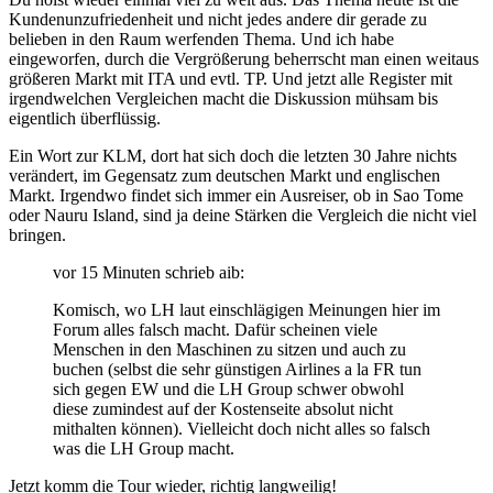
Kundenunzufriedenheit und nicht jedes andere dir gerade zu
belieben in den Raum werfenden Thema. Und ich habe
eingeworfen, durch die Vergrößerung beherrscht man einen weitaus
größeren Markt mit ITA und evtl. TP. Und jetzt alle Register mit
irgendwelchen Vergleichen macht die Diskussion mühsam bis
eigentlich überflüssig.
Ein Wort zur KLM, dort hat sich doch die letzten 30 Jahre nichts
verändert, im Gegensatz zum deutschen Markt und englischen
Markt. Irgendwo findet sich immer ein Ausreiser, ob in Sao Tome
oder Nauru Island, sind ja deine Stärken die Vergleich die nicht viel
bringen.
vor 15 Minuten schrieb aib:
Komisch, wo LH laut einschlägigen Meinungen hier im
Forum alles falsch macht. Dafür scheinen viele
Menschen in den Maschinen zu sitzen und auch zu
buchen (selbst die sehr günstigen Airlines a la FR tun
sich gegen EW und die LH Group schwer obwohl
diese zumindest auf der Kostenseite absolut nicht
mithalten können). Vielleicht doch nicht alles so falsch
was die LH Group macht.
Jetzt komm die Tour wieder, richtig langweilig!