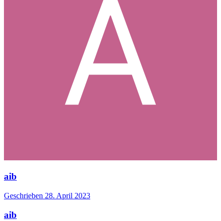
aib
Geschrieben
28. April 2023
aib