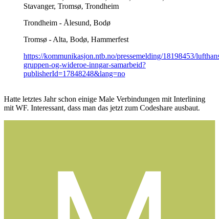
Stavanger, Tromsø, Trondheim
Trondheim - Ålesund, Bodø
Tromsø - Alta, Bodø, Hammerfest
https://kommunikasjon.ntb.no/pressemelding/18198453/lufthan
gruppen-og-wideroe-inngar-samarbeid?
publisherId=17848248&lang=no
Hatte letztes Jahr schon einige Male Verbindungen mit Interlining
mit WF. Interessant, dass man das jetzt zum Codeshare ausbaut.