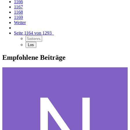
1166
1167
1168
1169
Weiter
Seite 1164 von 1293
Empfohlene Beiträge