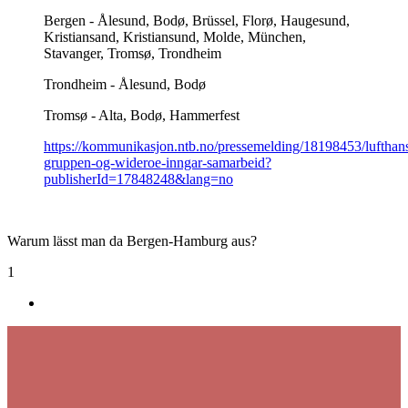
Bergen - Ålesund, Bodø, Brüssel, Florø, Haugesund,
Kristiansand, Kristiansund, Molde, München,
Stavanger, Tromsø, Trondheim
Trondheim - Ålesund, Bodø
Tromsø - Alta, Bodø, Hammerfest
https://kommunikasjon.ntb.no/pressemelding/18198453/lufthan
gruppen-og-wideroe-inngar-samarbeid?
publisherId=17848248&lang=no
Warum lässt man da Bergen-Hamburg aus?
1