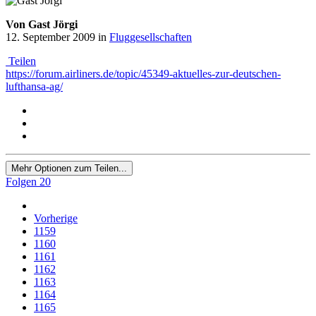
Von Gast Jörgi
12. September 2009
in
Fluggesellschaften
Teilen
https://forum.airliners.de/topic/45349-aktuelles-zur-deutschen-
lufthansa-ag/
Mehr Optionen zum Teilen...
Folgen
20
Vorherige
1159
1160
1161
1162
1163
1164
1165