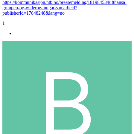
https://kommunikasjon.ntb.no/pressemelding/18198453/lufthansa-
gruppen-og-wideroe-inngar-samarbeid?
publisherId=17848248&lang=no
1