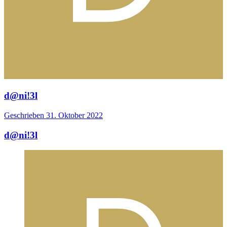
d@ni!3l
Geschrieben
31. Oktober 2022
d@ni!3l