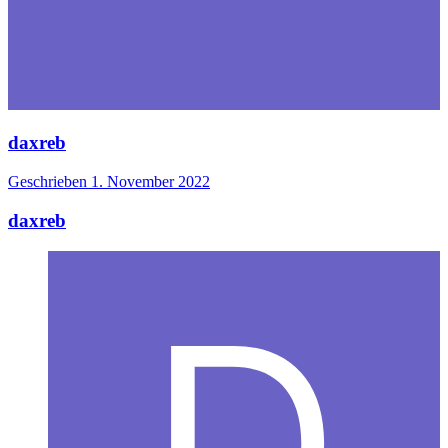
daxreb
Geschrieben
1. November 2022
daxreb