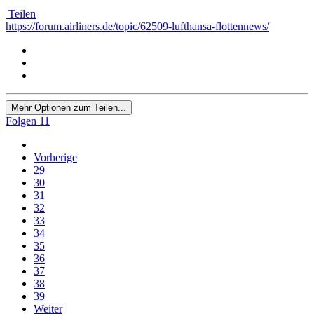
Teilen
https://forum.airliners.de/topic/62509-lufthansa-flottennews/
Mehr Optionen zum Teilen...
Folgen
11
Vorherige
29
30
31
32
33
34
35
36
37
38
39
Weiter